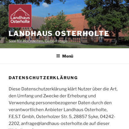
Zum
Inhalt
springen
LANDHAUS OSTERHOLTE
Saal für Hochzeiten, Geburtstage…
Menü
DATENSCHUTZERKLÄRUNG
Diese Datenschutzerklärung klärt Nutzer über die Art,
den Umfang und Zwecke der Erhebung und
Verwendung personenbezogener Daten durch den
verantwortlichen Anbieter Landhaus Osterholte,
F.E.S.T Gmbh, Osterholzer Str. 5, 28857 Syke, 04242-
2202, anfrage@landhaus-osterholte.de auf dieser